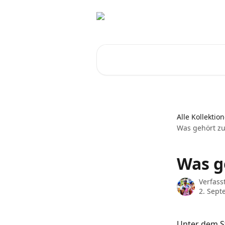
Zum Hauptinhalt springen
Nach Artikeln suchen …
Alle Kollektio
Was gehört zu
Was g
Verfass
2. Sept
Unter dem St