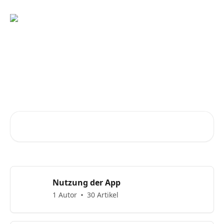
Zum Hauptinhalt springen
Ratschläge und Antworten
vom EGYM App Support-
Team
Nach Artikeln suchen …
Nutzung der App
1 Autor
30 Artikel